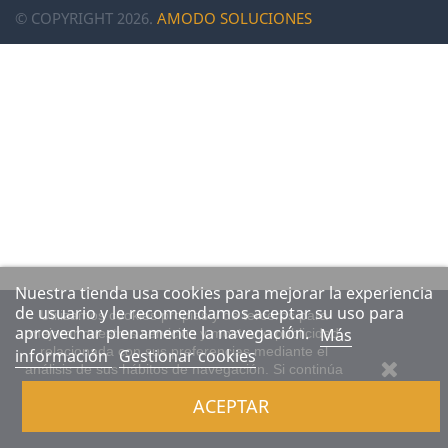
© COPYRIGHT 2026.
AMODO SOLUCIONES
Nuestra tienda usa cookies para mejorar la experiencia
de usuario y le recomendamos aceptar su uso para
Utilizamos cookies propias y de terceros para
aprovechar plenamente la navegación.
Más
mejorar nuestros servicios y mostrarle publicidad
relacionada con sus preferencias mediante el
información
Gestionar cookies
análisis de sus hábitos de navegación. Si continúa
navegando, consideramos que acepta su uso.
ACEPTAR
Puede obtener más información, o bien cambiar su
configuración aquí.