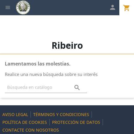

shopping_cart

Ribeiro
Lamentamos las molestias.
Realice una nueva búsqueda sobre su interés

AVISO LEGAL
TÉRMINOS Y CONDICIONES
POLÍTICA DE COOKIES
PROTECCIÓN DE DATOS
CONTACTE CON NOSOTROS